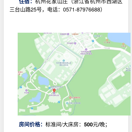
杭州花家山庄（浙江省杭州市西湖区
住宿：
三台山路
25
号，电话：
0571-87976688
）
标准间
/
大床房：
元
晚；
房间价格：
500
/