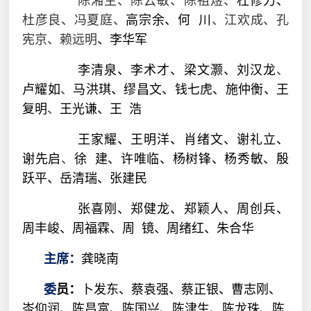
杜彦良、冯夏庭、
高宗余、
何
川
、江欢成、孔
宪京、赖远明
、
李华军
李清泉、
李术才、
梁文灏、
刘汉龙
、
卢耀如
、
马洪琪、缪昌文、钱七虎、施仲衡、
王
复明
、
王光谦、王
浩
王家耀、王明洋、肖绪文、谢礼立、
谢先启
、
徐
建、
许唯临、杨树锋、杨秀敏、殷
跃平、岳清瑞、
张建民
张喜刚、郑健龙、郑颖人、
周创兵、
周丰峻、周福霖、
周
镜、周绪红
、朱合华
龚晓南
主席：
卜发东、蔡袁强、蔡正银、曹志刚、
委
员：
岑仰润、陈昌富、陈国兴、
陈津生、陈龙珠、陈