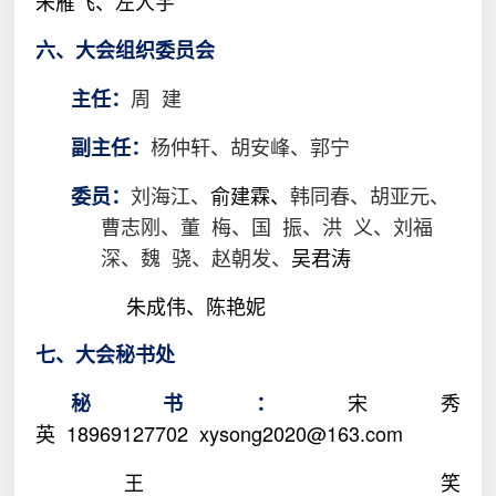
朱雁飞、左人宇
六、大会组织委员会
周
建
主任：
杨仲轩、胡安峰
、郭宁
副主任：
刘海江、
俞建霖、
韩同春、胡亚元、
委员：
曹志刚、董
梅、国
振、
洪
义、刘福
深、魏
骁、赵朝发、
吴君涛
朱成伟、陈艳妮
七、大会秘书处
宋秀
秘书：
英
18969127702
xysong2020@163.com
王笑