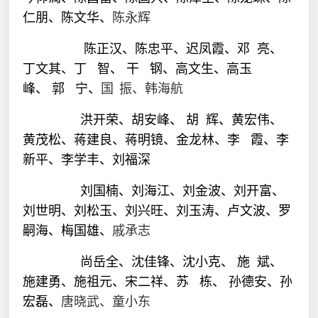
仁朋、陈文华、
陈永辉
陈正汉、陈忠平、
迟凤霞、
邓
亮、
丁文其、
丁
智、
干
钢、高文生、高玉
峰、
郭
宁、
国
振、韩海航
洪开荣、胡安峰、 胡
辉、黄宏伟、
黄茂松、蒋建良、
蒋明镜、金龙林、
李
霞、
李
新平、李学丰、
刘福深
刘国楠、刘海江、刘金波、
刘开富、
刘世明、刘松玉、
刘兴旺、刘玉涛、
卢文波、
罗
嗣海、梅国雄、
戚承志
尚岳全、
沈佳锋、
沈小克、 施
斌、
施建勇、施祖元、宋二祥、
苏
栋、
孙德安、孙
宏磊、
唐晓武、童小东