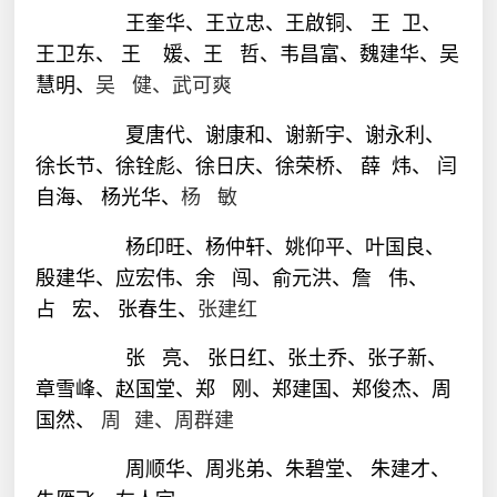
王奎华、王立忠、王啟铜、
王
卫、
王卫东、 王
媛、
王
哲、
韦昌富、魏建华、吴
吴
健、武可爽
慧明、
夏唐代、谢康和、谢新宇、
谢永利、
徐长节、
徐铨彪、徐日庆、
徐荣桥、
薛
炜、
闫
杨
敏
自海、
杨光华、
杨印旺、杨仲轩、姚仰平、叶国良、
殷建华、应宏伟、
余
闯、
俞元洪、詹
伟、
占
宏、 张春生、
张建红
张
亮、 张日红、
张土乔、
张子新、
章雪峰、赵国堂、郑
刚、郑建国、郑俊杰、
周
国然、
周
建、周群建
周顺华、周兆弟、
朱碧堂、 朱建才、